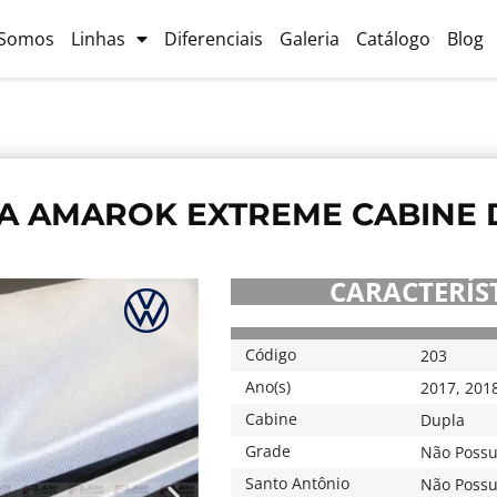
Somos
Linhas
Diferenciais
Galeria
Catálogo
Blog
A AMAROK EXTREME CABINE D
CARACTERÍST
Código
203
Ano(s)
2017
,
201
Cabine
Dupla
Grade
Não Possu
Santo Antônio
Não Possu