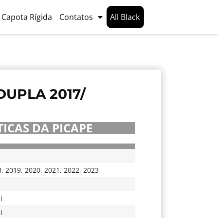
Capota Rígida
Contatos
All Black
UPLA 2017/
ICAS DA PICAPE
8
,
2019
,
2020
,
2021
,
2022
,
2023
i
i