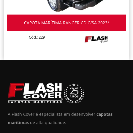
CAPOTA MARÍTIMA RANGER CD C/SA 2023/
Cód.: 229
A Flash Cover é especialista em desenvolver
capotas
marítimas
de alta qualidade.