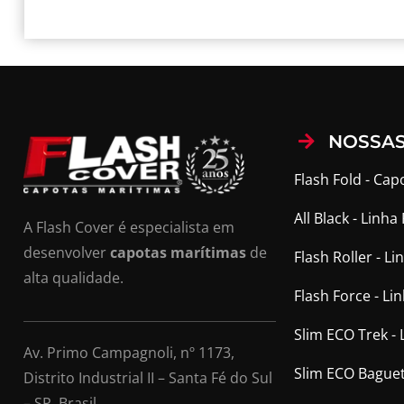
NOSSAS
Flash Fold - Cap
All Black - Linh
A Flash Cover é especialista em
desenvolver
capotas marítimas
de
Flash Roller - 
alta qualidade.
Flash Force - Li
Slim ECO Trek -
Av. Primo Campagnoli, nº 1173,
Slim ECO Baguet
Distrito Industrial II – Santa Fé do Sul
– SP. Brasil.