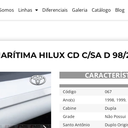
Somos
Linhas
Diferenciais
Galeria
Catálogo
Blog
RÍTIMA HILUX CD C/SA D 98/
CARACTERÍST
067
Código
1998
,
1999
,
Ano(s)
Dupla
Cabine
Não Possui
Grade
Duplo Origi
Santo Antônio