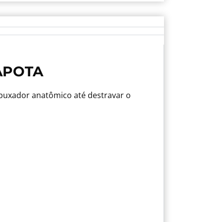
APOTA
 puxador anatômico até destravar o