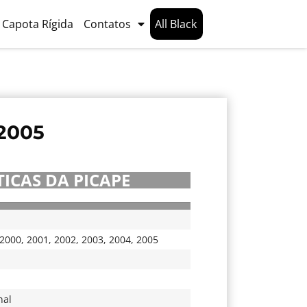
Capota Rígida
Contatos
All Black
2005
ICAS DA PICAPE
2000
,
2001
,
2002
,
2003
,
2004
,
2005
nal