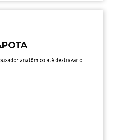
APOTA
 puxador anatômico até destravar o