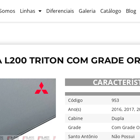
Somos
Linhas
Diferenciais
Galeria
Catálogo
Blog
 L200 TRITON COM GRADE ORI
CARACTERÍST
Código
953
Ano(s)
2016
,
2017
,
2
Cabine
Dupla
Grade
Com Grade Or
Santo Antônio
Não Possui