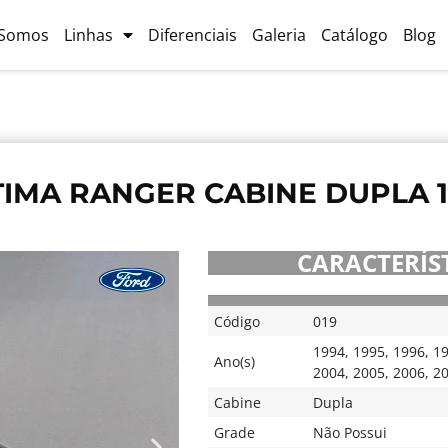
Somos
Linhas
Diferenciais
Galeria
Catálogo
Blog
IMA RANGER CABINE DUPLA 1
CARACTERÍST
Código
019
1994
,
1995
,
1996
,
1
Ano(s)
2004
,
2005
,
2006
,
2
Cabine
Dupla
Grade
Não Possui