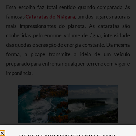
Essa escolha faz total sentido quando comparada às
famosas
Cataratas do Niágara
, um dos lugares naturais
mais impressionantes do planeta. As cataratas são
conhecidas pelo enorme volume de água, intensidade
das quedas e sensação de energia constante. Da mesma
forma, a picape transmite a ideia de um veículo
preparado para enfrentar qualquer terreno com vigor e
imponência.
Além disso, a Renault pretende posicionar a Niagara