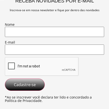
RECEBA NOVIDADES POR E-MAIL
acima da atual Oroch, mirando rivais como Fiat Toro e
Inscreva-se em nossa newsletter e fique por dentro das novidades
Ram Rampage, com foco em refinamento, tecnologia e
off-road. Visualmente, a Niagara pretende criar
Nome
impacto imediato, design ousado, rodas grandes, porte
elevado e linhas marcantes reforçam essa identidade.
E-mail
Inicialmente a picape será produzida em Córdoba
(Argentina), com seu lançamento marcado para o dia 10
de setembro e as vendas previstas para a América
Latina ainda em 2026. A Renault ainda deve revelar
muitos detalhes até a chegada oficial desta inovação ao
mercado. E claro, a
Flash Cover
segue acompanhando
de perto todas as novidades!
*Ao se inscrever você declara ter lido e concordado a
Política de Privacidade
.
Para acompanhar lançamentos, novidades e futuros