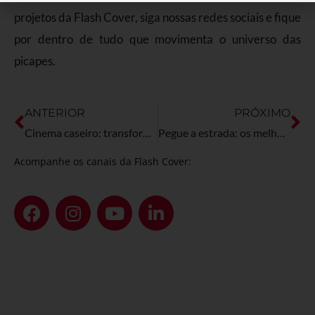
projetos da Flash Cover, siga nossas redes sociais e fique
por dentro de tudo que movimenta o universo das
picapes.
ANTERIOR
PRÓXIMO
Cinema caseiro: transforme sua picape no date ideal
Pegue a estrada: os melhores destinos off-road para viajar de picape pelo Brasil.
Acompanhe os canais da Flash Cover: