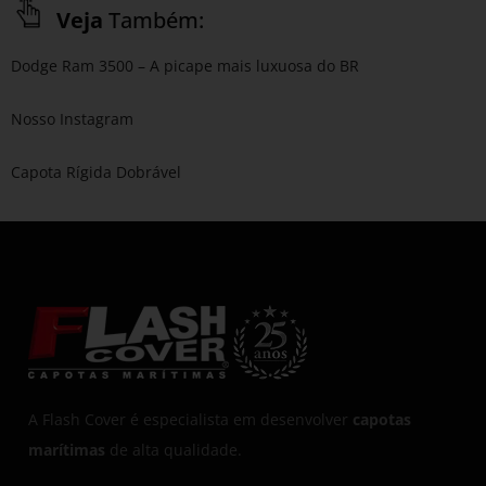
Veja
Também:
Dodge Ram 3500 – A picape mais luxuosa do BR
Nosso Instagram
Capota Rígida Dobrável
A Flash Cover é especialista em desenvolver
capotas
marítimas
de alta qualidade.