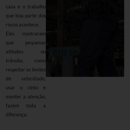
produtividade
casa e o trabalho
se a gente não
que boa parte dos
chega bem ao
riscos acontece.
trabalho e
Eles mostraram
volta pra casa
que pequenas
em segurança.
atitudes no
trânsito, como
respeitar os limites
de velocidade,
usar o cinto e
manter a atenção,
fazem toda a
diferença.