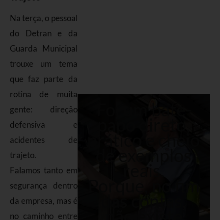
Na terça, o pessoal
do Detran e da
Guarda Municipal
trouxe um tema
que faz parte da
rotina de muita
Foi um bate-
gente: direção
papo direto,
defensiva e
prático e cheio
acidentes de
de exemplos
trajeto.
reais.
Falamos tanto em
Porque, no fim
segurança dentro
das contas,
da empresa, mas é
não existe
no caminho entre