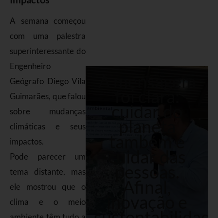
A semana começou
com uma palestra
superinteressante do
Engenheiro
A mensagem
Geógrafo Diego Vila
foi clara:
Guimarães, que falou
cuidar do
sobre mudanças
planeta
climáticas e seus
também é
impactos.
cuidar das
Pode parecer um
pessoas.
tema distante, mas
Afinal,
ele mostrou que o
inovação e
clima e o meio
sustentabilidad
ambiente têm tudo a