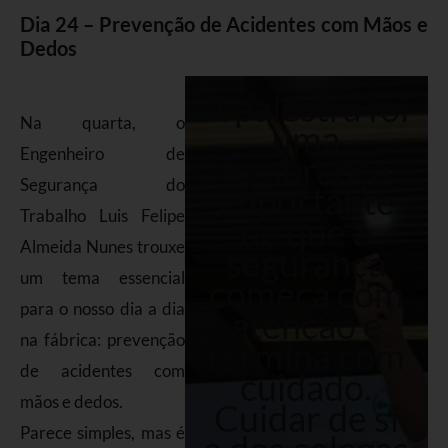
Dia 24 – Prevenção de Acidentes com Mãos e
Dedos
A palestra foi
Na quarta, o
uma
Engenheiro de
lembrança
Segurança do
importante
Trabalho Luis Felipe
de que a
Almeida Nunes trouxe
segurança
um tema essencial
começa com
para o nosso dia a dia
atenção e
na fábrica: prevenção
termina com
de acidentes com
cuidado.
mãos e dedos.
Cuidar de si
Parece simples, mas é