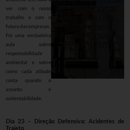
andam juntas
ver com o nosso
e esse é um
trabalho e com o
valor que a
futuro das empresas.
Flash Cover
Foi uma verdadeira
leva muito a
aula sobre
sério.
responsabilidade
ambiental e sobre
como cada atitude
conta quando o
assunto é
sustentabilidade.
Dia 23 – Direção Defensiva: Acidentes de
Trajeto