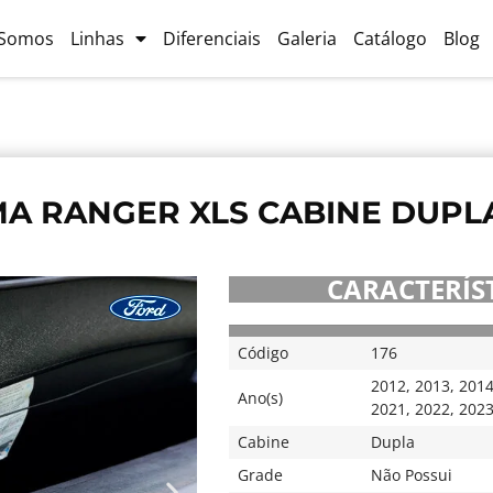
Somos
Linhas
Diferenciais
Galeria
Catálogo
Blog
A RANGER XLS CABINE DUPLA
CARACTERÍST
Código
176
2012
,
2013
,
201
Ano(s)
2021
,
2022
,
202
Cabine
Dupla
Grade
Não Possui