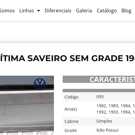
Somos
Linhas
Diferenciais
Galeria
Catálogo
Blog
TIMA SAVEIRO SEM GRADE 19
CARACTERÍST
093
Código
1982
,
1983
,
1984
,
1
Ano(s)
1992
,
1993
,
1994
,
1
Simples
Cabine
Não Possui
Grade