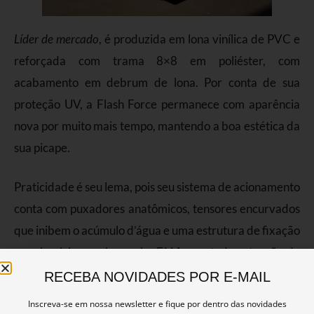
Líder de mercado
, é produzida em lona vinílica de PVC e
reforçada com trama 8×8 em poliéster, com
acabamento em debrum de lona. Por conta de sua
proteção UV, a Flash Force permanece com aparência
nova por muito mais tempo, mantendo a boa estética da
sua picape.
Praticidade é seu lema, pois seu sistema de acionamento
conta com puxadores anatômicos, tensores encurvados
que inibem o acúmulo d’água e uma estrutura de fixação
em alumínio com borracha E.V.A, por toda extensão da
capota, proporcionando um excelente acabamento,
RECEBA NOVIDADES POR E-MAIL
garantindo proteção e integridade da caçamba, além de
Inscreva-se em nossa newsletter e fique por dentro das novidades