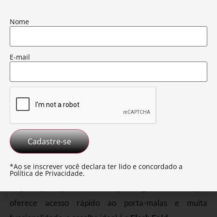
favorecer a aerodinâmica da picape.
Nome
A Flash Force foi projetada para alinhar custo-benefício
com o mais alto padrão de qualidade.
E-mail
Conheça aqui
mais detalhes da Flash Force
*Ao se inscrever você declara ter lido e concordado a
Política de Privacidade
.
Já para quem procura uma capota rígida dobrável que
oferece acesso rápido ao porta-malas e muita