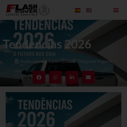
All Black
DICAS
Tendencias 2026
Publicado em
12/01/2026
Thacyane Frigério