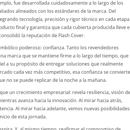
emplo, fue desarrollada cuidadosamente a lo largo de los
liados alineados con los estándares de la marca. Del
grando tecnología, precisión y rigor técnico en cada etapa
oducto final y garantiza que cada cubierta producida lleve e
nsolidó la reputación de Flash Cover.
simbólico poderoso: confianza. Tanto los revendedores
 una marca que se mantiene firme a lo largo del tiempo, que
fiel a su propósito de entregar soluciones que realmente
mercado cada vez más competitivo, esa confianza se conviert
que no se puede replicar de la noche a la mañana.
ue un crecimiento empresarial: revela resiliencia, visión d
ientras avanza hacia la innovación. Al mirar hacia atrás,
encia. Al mirar hacia adelante, vemos nuevas posibilidades
nicio de esta jornada.
nspira. Y, al mismo tiempo, reafirmar el compromiso de