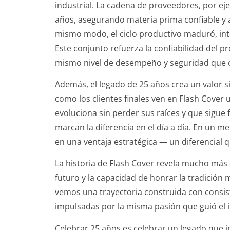
industrial. La cadena de proveedores, por ej
años, asegurando materia prima confiable y a
mismo modo, el ciclo productivo maduró, inte
Este conjunto refuerza la confiabilidad del pr
mismo nivel de desempeño y seguridad que co
Además, el legado de 25 años crea un valor 
como los clientes finales ven en Flash Cover
evoluciona sin perder sus raíces y que sigue 
marcan la diferencia en el día a día. En un 
en una ventaja estratégica — un diferencial 
La historia de Flash Cover revela mucho más q
futuro y la capacidad de honrar la tradición m
vemos una trayectoria construida con consist
impulsadas por la misma pasión que guió el i
Celebrar 25 años es celebrar un legado que i