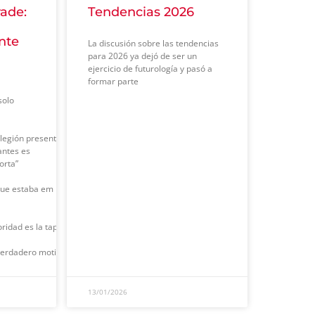
ade:
Tendencias 2026
nte
La discusión sobre las tendencias
para 2026 ya dejó de ser un
ejercicio de futurología y pasó a
formar parte
solo
legión presenta desempeño, protección y valorización del vehículo.
antes es
orta”
 estaba em las llantas mayore o los escapes deportivos, hoy la atención estás e
ridad es la tapa
erdadero motibo por qué si debe elegir la tapa
13/01/2026