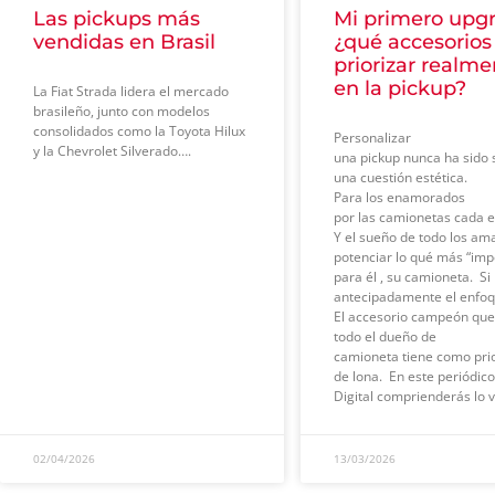
Las pickups más
Mi primero upgr
vendidas en Brasil
¿qué accesorios
priorizar realme
en la pickup?
La Fiat Strada lidera el mercado
brasileño, junto con modelos
consolidados como la Toyota Hilux
Personalizar
y la Chevrolet Silverado….
una pickup nunca ha sido 
una cuestión estética.
Para los enamorados
por las camionetas cada e
Y el sueño de todo los am
potenciar lo qué más “imp
para él , su camioneta. Si
antecipadamente el enfoque
El accesorio campeón que
todo el dueño de
camioneta tiene como prio
de lona. En este periódico
Digital comprienderás lo v
02/04/2026
13/03/2026