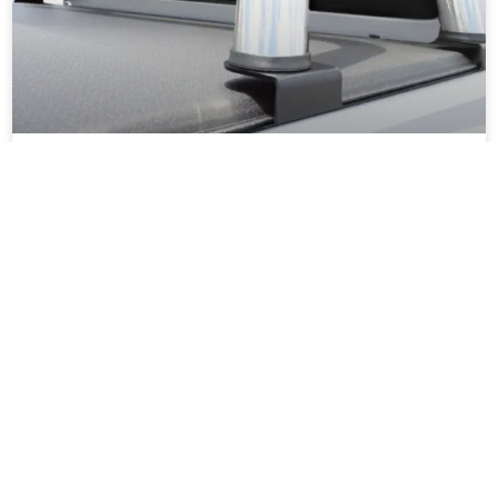
ACCESORIO BARRA
ANTIVUELCO Y CAPOTA
MARÍTIMA: ¿SE PUEDEN
USAR JUNTOS? ENTIENDA
ANTES DE COMPRAR
16/09/2025
1
2
3